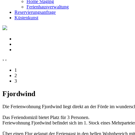
Home Staging
Ferienhausverwaltung
Reservierungsanfrage
Küstenkunst
›
‹
1
2
3
Fjordwind
Die Ferienwohnung Fjordwind liegt direkt an der Förde im wunders
Das Feriendomizil bietet Platz für 3 Personen.
Feriewohnung Fjordwind befindet sich im 1. Stock eines Mehrparteie
Über einen Flur gelangt der Feriengast in den hellen Wohnbereich mi