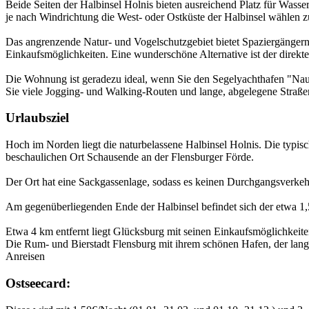
Beide Seiten der Halbinsel Holnis bieten ausreichend Platz für Wasse
je nach Windrichtung die West- oder Ostküste der Halbinsel wählen zu
Das angrenzende Natur- und Vogelschutzgebiet bietet Spaziergängern
Einkaufsmöglichkeiten. Eine wunderschöne Alternative ist der direkt
Die Wohnung ist geradezu ideal, wenn Sie den Segelyachthafen "Naut
Sie viele Jogging- und Walking-Routen und lange, abgelegene Straßen
Urlaubsziel
Hoch im Norden liegt die naturbelassene Halbinsel Holnis. Die typisc
beschaulichen Ort Schausende an der Flensburger Förde.
Der Ort hat eine Sackgassenlage, sodass es keinen Durchgangsverkehr 
Am gegenüberliegenden Ende der Halbinsel befindet sich der etwa 1
Etwa 4 km entfernt liegt Glücksburg mit seinen Einkaufsmöglichkei
Die Rum- und Bierstadt Flensburg mit ihrem schönen Hafen, der lang
Anreisen
Ostseecard: