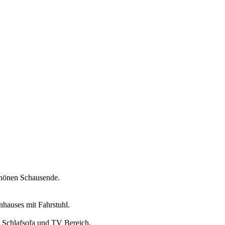
chönen Schausende.
nhauses mit Fahrstuhl.
t Schlafsofa und TV Bereich.