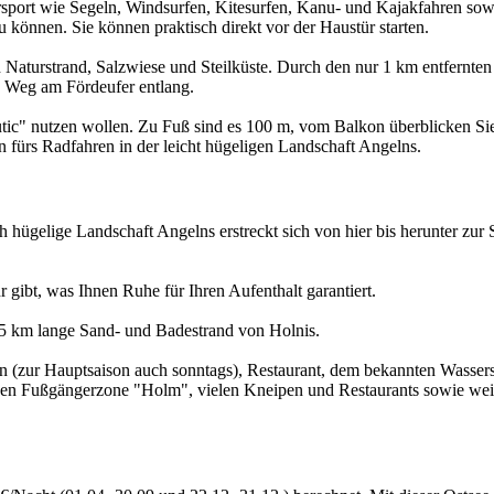
rsport wie Segeln, Windsurfen, Kitesurfen, Kanu- und Kajakfahren sowi
 können. Sie können praktisch direkt vor der Haustür starten.
 Naturstrand, Salzwiese und Steilküste. Durch den nur 1 km entfernte
e Weg am Fördeufer entlang.
ic" nutzen wollen. Zu Fuß sind es 100 m, vom Balkon überblicken Sie
 fürs Radfahren in der leicht hügeligen Landschaft Angelns.
h hügelige Landschaft Angelns erstreckt sich von hier bis herunter zu
gibt, was Ihnen Ruhe für Ihren Aufenthalt garantiert.
,5 km lange Sand- und Badestrand von Holnis.
ten (zur Hauptsaison auch sonntags), Restaurant, dem bekannten Wass
en Fußgängerzone "Holm", vielen Kneipen und Restaurants sowie weite