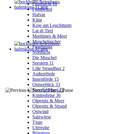
Fjordsicht 18
Fjordwind
Halvar
Klint
Koje am Leuchtturm
Lat di Tied
Maritimes & Meer
Muschelsucher
Fjordstuga
Nordlicht
Die Muschel
Seestern 11
Lille Strandhus 2
Außenförde
Innenförde 15
Ostseeblick 33
Seepferdchen 12
Küstenbrise 36
Olpenitz & Meer
Olpenitz & Strand
Ostwind
Salzwiese
Tjure
Uferruhe
Bönstrup