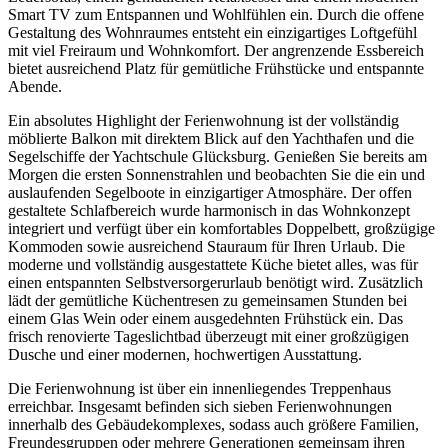
Smart TV zum Entspannen und Wohlfühlen ein. Durch die offene
Gestaltung des Wohnraumes entsteht ein einzigartiges Loftgefühl
mit viel Freiraum und Wohnkomfort. Der angrenzende Essbereich
bietet ausreichend Platz für gemütliche Frühstücke und entspannte
Abende.
Ein absolutes Highlight der Ferienwohnung ist der vollständig
möblierte Balkon mit direktem Blick auf den Yachthafen und die
Segelschiffe der Yachtschule Glücksburg. Genießen Sie bereits am
Morgen die ersten Sonnenstrahlen und beobachten Sie die ein und
auslaufenden Segelboote in einzigartiger Atmosphäre. Der offen
gestaltete Schlafbereich wurde harmonisch in das Wohnkonzept
integriert und verfügt über ein komfortables Doppelbett, großzügige
Kommoden sowie ausreichend Stauraum für Ihren Urlaub. Die
moderne und vollständig ausgestattete Küche bietet alles, was für
einen entspannten Selbstversorgerurlaub benötigt wird. Zusätzlich
lädt der gemütliche Küchentresen zu gemeinsamen Stunden bei
einem Glas Wein oder einem ausgedehnten Frühstück ein. Das
frisch renovierte Tageslichtbad überzeugt mit einer großzügigen
Dusche und einer modernen, hochwertigen Ausstattung.
Die Ferienwohnung ist über ein innenliegendes Treppenhaus
erreichbar. Insgesamt befinden sich sieben Ferienwohnungen
innerhalb des Gebäudekomplexes, sodass auch größere Familien,
Freundesgruppen oder mehrere Generationen gemeinsam ihren