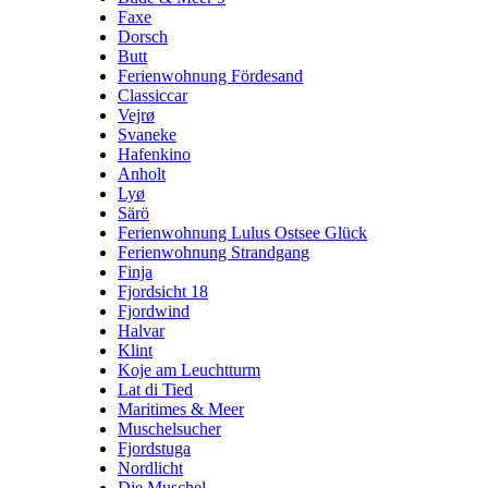
Faxe
Dorsch
Butt
Ferienwohnung Fördesand
Classiccar
Vejrø
Svaneke
Hafenkino
Anholt
Lyø
Särö
Ferienwohnung Lulus Ostsee Glück
Ferienwohnung Strandgang
Finja
Fjordsicht 18
Fjordwind
Halvar
Klint
Koje am Leuchtturm
Lat di Tied
Maritimes & Meer
Muschelsucher
Fjordstuga
Nordlicht
Die Muschel