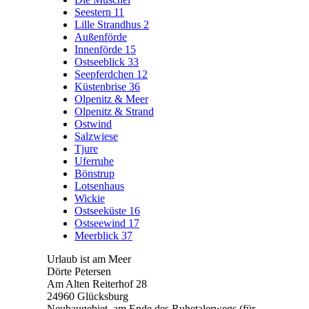
Seestern 11
Lille Strandhus 2
Außenförde
Innenförde 15
Ostseeblick 33
Seepferdchen 12
Küstenbrise 36
Olpenitz & Meer
Olpenitz & Strand
Ostwind
Salzwiese
Tjure
Uferruhe
Bönstrup
Lotsenhaus
Wickie
Ostseeküste 16
Ostseewind 17
Meerblick 37
Urlaub ist am Meer
Dörte Petersen
Am Alten Reiterhof 28
24960 Glücksburg
Neubaugebiet, am Ende des Ruhetalerwegs (für