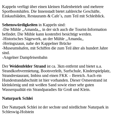
Kappeln verfügt über einen kleinen Hafenbetrieb und mehrere
Sportbootshäfen. Die Innenstadt bietet zahlreiche Geschäfte,
Einkaufsläden, Restaurants & Cafe`s, zum Teil mit Schleiblick.
Sehenswürdigkeiten
in Kappeln sind:
-Die Mühle ,,Amanda,,, in der sich auch die Tourist-Information
befindet. Die Mühle kann kostenfrei besichtigt werden.
-Historisches Sägewerk, an der Mühle ,,Amanda,,
-Heringszaun, nahe der Kappelner Brücke
-Museumshafen, mit Schiffen die zum Teil älter als hundert Jahre
sind.
-Angelner Dampfeisenbahn
Der
Weidenfelder Strand
ist ca. 3km entfernt und bietet u.a.
Strandkorbvermietung, Bootsverleih, Surfschule, Kinderspielplatz,
Strandrestaurant, Imbiss und einen FKK – Bereich. Auch ein
Hundestrandabschnitt ist hier vorhanden. Dieser Ostseestrand ist
kleinkörnig und mit weißen Sand sowie einer sehr guten
Wasserqualität ein Strandparadies für Groß und Klein.
Naturpark Schlei
Der Naturpark Schlei ist der sechste und nördlichste Naturpark in
Schleswig-Holstein