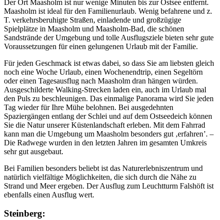
Der Ort Maasholm ist nur wenige Minuten bis zur Ostsee entfernt.
Maasholm ist ideal für den Familienurlaub. Wenig befahrene und z.
T. verkehrsberuhigte Straßen, einladende und großzügige
Spielplätze in Maasholm und Maasholm-Bad, die schönen
Sandstrände der Umgebung und tolle Ausflugsziele bieten sehr gute
Voraussetzungen für einen gelungenen Urlaub mit der Familie.
Für jeden Geschmack ist etwas dabei, so dass Sie am liebsten gleich
noch eine Woche Urlaub, einen Wochenendtrip, einen Segeltörn
oder einen Tagesausflug nach Maasholm dran hängen würden.
Ausgeschilderte Walking-Strecken laden ein, auch im Urlaub mal
den Puls zu beschleunigen. Das einmalige Panorama wird Sie jeden
Tag wieder für Ihre Mühe belohnen. Bei ausgedehnten
Spaziergängen entlang der Schlei und auf dem Ostseedeich können
Sie die Natur unserer Küstenlandschaft erleben. Mit dem Fahrrad
kann man die Umgebung um Maasholm besonders gut ‚erfahren’. –
Die Radwege wurden in den letzten Jahren im gesamten Umkreis
sehr gut ausgebaut.
Bei Familien besonders beliebt ist das Naturerlebniszentrum und
natürlich vielfältige Möglichkeiten, die sich durch die Nähe zu
Strand und Meer ergeben. Der Ausflug zum Leuchtturm Falshöft ist
ebenfalls einen Ausflug wert.
Steinberg: