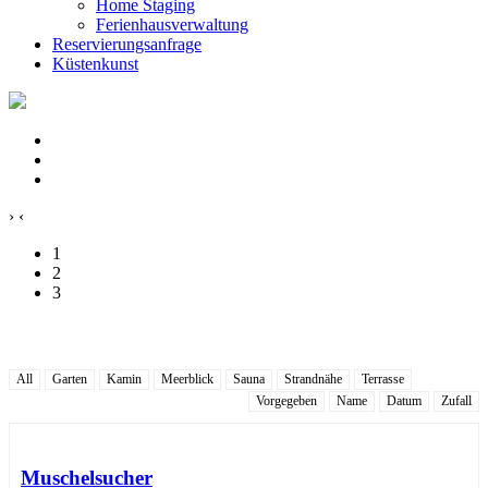
Home Staging
Ferienhausverwaltung
Reservierungsanfrage
Küstenkunst
›
‹
1
2
3
All
Garten
Kamin
Meerblick
Sauna
Strandnähe
Terrasse
Vorgegeben
Name
Datum
Zufall
Muschelsucher