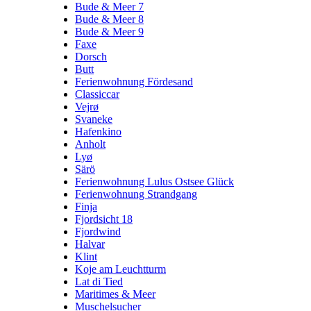
Bude & Meer 7
Bude & Meer 8
Bude & Meer 9
Faxe
Dorsch
Butt
Ferienwohnung Fördesand
Classiccar
Vejrø
Svaneke
Hafenkino
Anholt
Lyø
Särö
Ferienwohnung Lulus Ostsee Glück
Ferienwohnung Strandgang
Finja
Fjordsicht 18
Fjordwind
Halvar
Klint
Koje am Leuchtturm
Lat di Tied
Maritimes & Meer
Muschelsucher