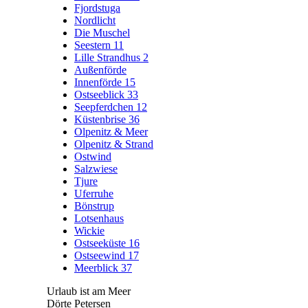
Fjordstuga
Nordlicht
Die Muschel
Seestern 11
Lille Strandhus 2
Außenförde
Innenförde 15
Ostseeblick 33
Seepferdchen 12
Küstenbrise 36
Olpenitz & Meer
Olpenitz & Strand
Ostwind
Salzwiese
Tjure
Uferruhe
Bönstrup
Lotsenhaus
Wickie
Ostseeküste 16
Ostseewind 17
Meerblick 37
Urlaub ist am Meer
Dörte Petersen